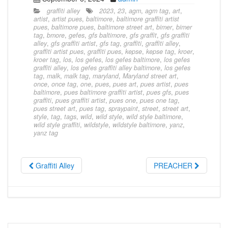
graffiti alley
2023
,
23
,
agm
,
agm tag
,
art
,
artist
,
artist pues
,
baltimore
,
baltimore graffiti artist
pues
,
baltimore pues
,
baltimore street art
,
bimer
,
bimer
tag
,
bmore
,
gefes
,
gfs baltimore
,
gfs graffit
,
gfs graffiti
alley
,
gfs graffiti artist
,
gfs tag
,
graffiti
,
graffiti alley
,
graffiti artist pues
,
graffiti pues
,
kepse
,
kepse tag
,
kroer
,
kroer tag
,
los
,
los gefes
,
los gefes baltimore
,
los gefes
graffiti alley
,
los gefes graffiti alley baltimore
,
los gefes
tag
,
malk
,
malk tag
,
maryland
,
Maryland street art
,
once
,
once tag
,
one
,
pues
,
pues art
,
pues artist
,
pues
baltimore
,
pues baltimore graffiti artist
,
pues gfs
,
pues
graffiti
,
pues graffiti artist
,
pues one
,
pues one tag
,
pues street art
,
pues tag
,
spraypaint
,
street
,
street art
,
style
,
tag
,
tags
,
wild
,
wild style
,
wild style baltimore
,
wild style graffiti
,
wildstyle
,
wildstyle baltimore
,
yanz
,
yanz tag
Graffiti Alley
PREACHER